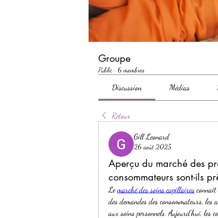
Groupe
Public
·
6 membres
Discussion
Médias
Retour
Gill Leonard
26 août 2025
Aperçu du marché des prod
consommateurs sont-ils pr
Le 
marché des soins capillaires
 connaît
des demandes des consommateurs, les ava
aux soins personnels. Aujourd'hui, les 