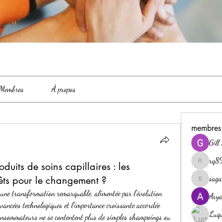
Membres
À propos
membres
Gill
rq8
uits de soins capillaires : les
rq89zp8g
saga
êts pour le changement ?
sagareshit
 une transformation remarquable, alimentée par l'évolution 
Ary
ncées technologiques et l'importance croissante accordée 
Luqu
consommateurs ne se contentent plus de simples shampoings ou 