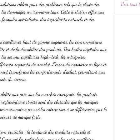
Voir tous 
olutions ciblées pour des problèmes tels que la chute des 
et les dommages environnementaux. Cette évolution offre aux 
 formules spécialisées, des ingrédients naturels et des 
ns capillaires haut de gamme augmente, les consommateurs 
ité et de la durabilité des produits. Des huiles végétales aux 
es sérums capillaires high-tech, les entreprises 
ifférents segments de marché. L'essor du commerce en ligne et 
lement transformé les comportements d'achat, permettant aux 
ants du secteur.
ibilité aux prix sur les marchés émergents, les produits 
é réglementaire stricte sont des obstacles que les marques 
e croissante a poussé les entreprises à se différencier par la 
iscours de marque forts.
ns cruciales : la tendance des produits naturels et 
 Comment les technologies, comme les soins capillaires 