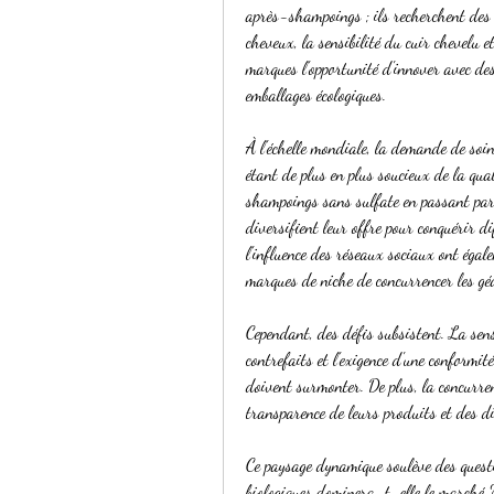
après-shampoings ; ils recherchent des s
cheveux, la sensibilité du cuir chevelu 
marques l'opportunité d'innover avec des
emballages écologiques.
À l'échelle mondiale, la demande de soi
étant de plus en plus soucieux de la qual
shampoings sans sulfate en passant par l
diversifient leur offre pour conquérir d
l'influence des réseaux sociaux ont éga
marques de niche de concurrencer les gé
Cependant, des défis subsistent. La sens
contrefaits et l'exigence d'une conformit
doivent surmonter. De plus, la concurrenc
transparence de leurs produits et des d
Ce paysage dynamique soulève des questio
biologiques dominera-t-elle le marché ?