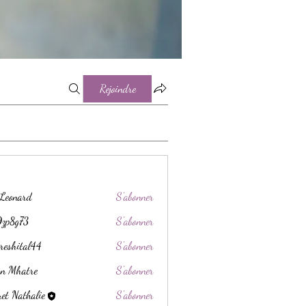
Rejoindre
 Leonard
S'abonner
9zp8g73
S'abonner
73
reshital44
S'abonner
al44
an Mhatre
S'abonner
et Nathalie
S'abonner