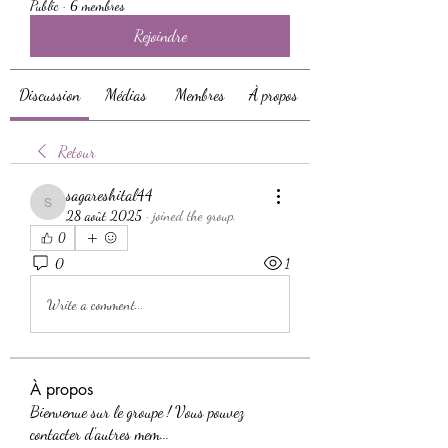
Public
·
6 membres
Rejoindre
Discussion
Médias
Membres
À propos
Retour
sagareshital44
sagareshital44
28 août 2025
·
joined the group.
0
0
1
Write a comment...
À propos
Bienvenue sur le groupe ! Vous pouvez
contacter d'autres mem
...