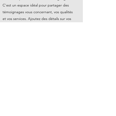
C'est un espace idéal pour partager des
témoignages vous concernant, vos qualités
et vos services. Ajoutez des détails sur vos
clients pour plus de crédibilité et attirez vos
visiteurs potentiels en quelques
secondes ! »